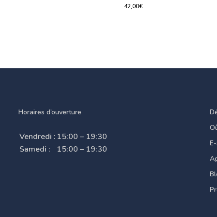
€
42,00
€
0
€
42,00
€
Horaires d’ouverture
Dé
Où
Vendredi :
15:00 – 19:30
E
Samedi :
15:00 – 19:30
A
Bl
P