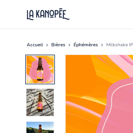
Skip
to
main
content
Accueil
Bières
Éphémères
Milkshake I