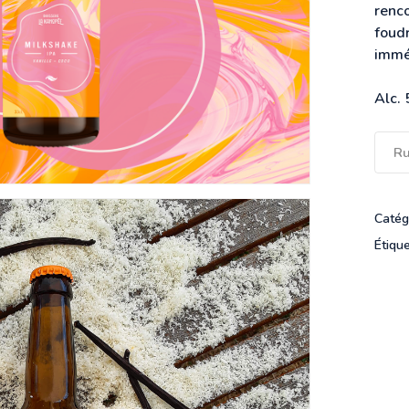
renco
foud
immé
Alc. 
Ru
Catég
Étiqu