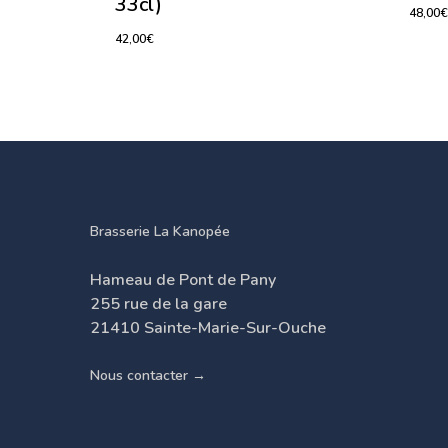
33cl)
48,00
42,00
€
42,00
€
48,0
Brasserie La Kanopée
Hameau de Pont de Pany
255 rue de la gare
21410 Sainte-Marie-Sur-Ouche
Nous contacter →