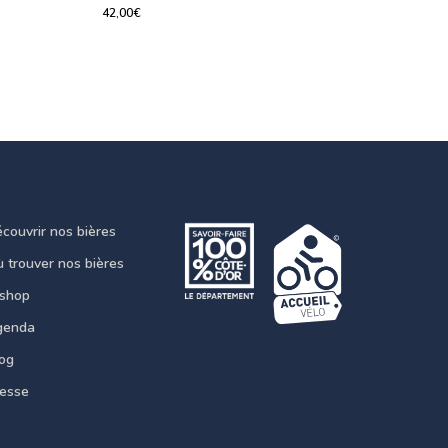
42,00
€
42,00
€
couvrir nos bières
 trouver nos bières
-shop
genda
og
resse