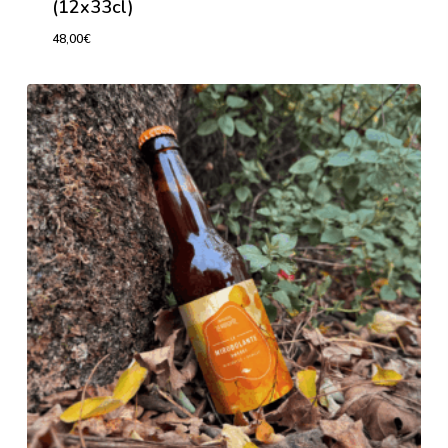
(12x33cl)
48,00
€
48,00
€