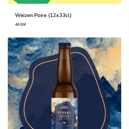
Weizen Poire (12x33cl)
48,00
€
48,00
€