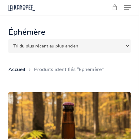
Skip
Menu
to
main
Close
content
Menu
Éphémère
Accueil
Produits identifiés “Éphémère”