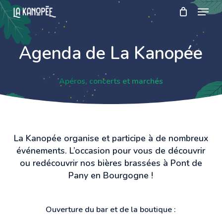
Skip
Menu
to
main
Close
content
Menu
Agenda de La Kanopée
Apéros, concerts et marchés
La Kanopée organise et participe à de nombreux
événements. L’occasion pour vous de découvrir
ou redécouvrir nos bières brassées à Pont de
Pany en Bourgogne !
Ouverture du bar et de la boutique :