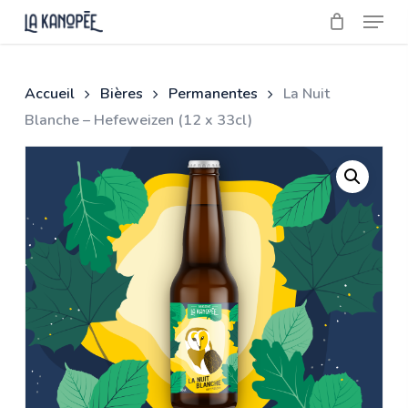
Skip
Menu
to
main
Close
content
Menu
Accueil
Bières
Permanentes
La Nuit
Blanche – Hefeweizen (12 x 33cl)