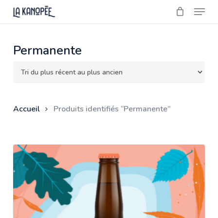
Skip
Menu
to
main
Close
content
Menu
Permanente
Accueil
Produits identifiés “Permanente”