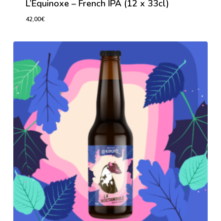
L’Équinoxe – French IPA (12 x 33cl)
42,00
€
42,00
€