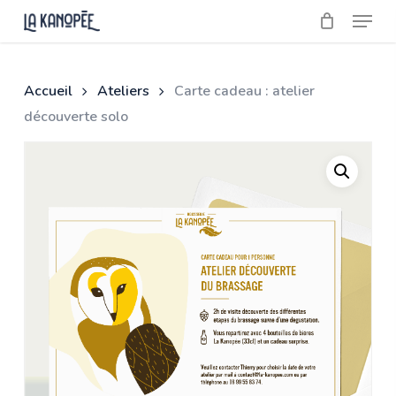
Skip
Menu
to
main
Close
content
Menu
Accueil
Ateliers
Carte cadeau : atelier
découverte solo